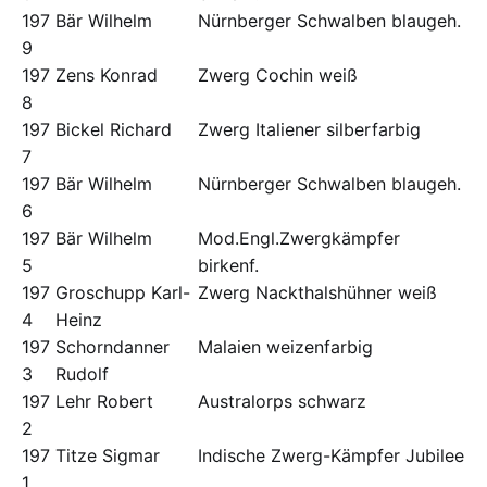
197
Bär Wilhelm
Nürnberger Schwalben blaugeh.
9
197
Zens Konrad
Zwerg Cochin weiß
8
197
Bickel Richard
Zwerg Italiener silberfarbig
7
197
Bär Wilhelm
Nürnberger Schwalben blaugeh.
6
197
Bär Wilhelm
Mod.Engl.Zwergkämpfer
5
birkenf.
197
Groschupp Karl-
Zwerg Nackthalshühner weiß
4
Heinz
197
Schorndanner
Malaien weizenfarbig
3
Rudolf
197
Lehr Robert
Australorps schwarz
2
197
Titze Sigmar
Indische Zwerg-Kämpfer Jubilee
1