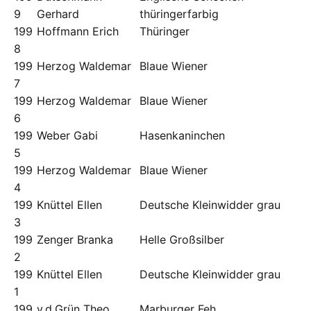
9
Gerhard
thüringerfarbig
199
Hoffmann Erich
Thüringer
8
199
Herzog Waldemar
Blaue Wiener
7
199
Herzog Waldemar
Blaue Wiener
6
199
Weber Gabi
Hasenkaninchen
5
199
Herzog Waldemar
Blaue Wiener
4
199
Knüttel Ellen
Deutsche Kleinwidder grau
3
199
Zenger Branka
Helle Großsilber
2
199
Knüttel Ellen
Deutsche Kleinwidder grau
1
199
v.d.Grün Theo
Marburger Feh