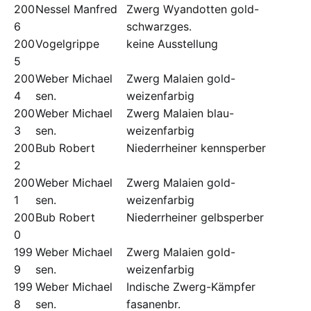
200
Nessel Manfred
Zwerg Wyandotten gold-
6
schwarzges.
200
Vogelgrippe
keine Ausstellung
5
200
Weber Michael
Zwerg Malaien gold-
4
sen.
weizenfarbig
200
Weber Michael
Zwerg Malaien blau-
3
sen.
weizenfarbig
200
Bub Robert
Niederrheiner kennsperber
2
200
Weber Michael
Zwerg Malaien gold-
1
sen.
weizenfarbig
200
Bub Robert
Niederrheiner gelbsperber
0
199
Weber Michael
Zwerg Malaien gold-
9
sen.
weizenfarbig
199
Weber Michael
Indische Zwerg-Kämpfer
8
sen.
fasanenbr.