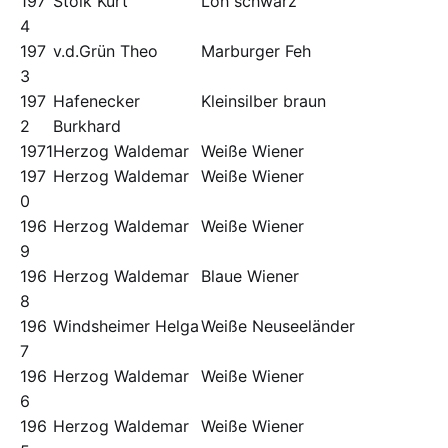
197
Stolk Kurt
Loh schwarz
4
197
v.d.Grün Theo
Marburger Feh
3
197
Hafenecker
Kleinsilber braun
2
Burkhard
1971
Herzog Waldemar
Weiße Wiener
197
Herzog Waldemar
Weiße Wiener
0
196
Herzog Waldemar
Weiße Wiener
9
196
Herzog Waldemar
Blaue Wiener
8
196
Windsheimer Helga
Weiße Neuseeländer
7
196
Herzog Waldemar
Weiße Wiener
6
196
Herzog Waldemar
Weiße Wiener