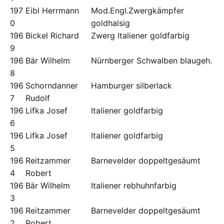
197
Eibl Herrmann
Mod.Engl.Zwergkämpfer
0
goldhalsig
196
Bickel Richard
Zwerg Italiener goldfarbig
9
196
Bär Wilhelm
Nürnberger Schwalben blaugeh.
8
196
Schorndanner
Hamburger silberlack
7
Rudolf
196
Lifka Josef
Italiener goldfarbig
6
196
Lifka Josef
Italiener goldfarbig
5
196
Reitzammer
Barnevelder doppeltgesäumt
4
Robert
196
Bär Wilhelm
Italiener rebhuhnfarbig
3
196
Reitzammer
Barnevelder doppeltgesäumt
2
Robert