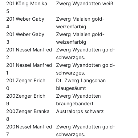
201
König Monika
Zwerg Wyandotten weiß
5
201
Weber Gaby
Zwerg Malaien gold-
4
weizenfarbig
201
Weber Gaby
Zwerg Malaien gold-
3
weizenfarbig
201
Nessel Manfred
Zwerg Wyandotten gold-
2
schwarzges.
201
Nessel Manfred
Zwerg Wyandotten gold-
1
schwarzges.
201
Zenger Erich
Dt. Zwerg Langschan
0
blaugesäumt
200
Zenger Erich
Zwerg Wyandotten
9
braungebändert
200
Zenger Branka
Australorps schwarz
8
200
Nessel Manfred
Zwerg Wyandotten gold-
7
schwarzges.