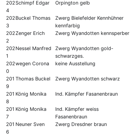
202
Schimpf Edgar
Orpington gelb
4
202
Buckel Thomas
Zwerg Bielefelder Kennhühner
3
kennfarbig
202
Zenger Erich
Zwerg Wyandotten kennsperber
2
202
Nessel Manfred
Zwerg Wyandotten gold-
1
schwarzges.
202
wegen Corona
keine Ausstellung
0
201
Thomas Buckel
Zwerg Wyandotten schwarz
9
201
König Monika
Ind. Kämpfer Fasanenbraun
8
201
König Monika
Ind. Kämpfer weiss
7
Fasanenbraun
201
Neuner Sven
Zwerg Dresdner braun
6